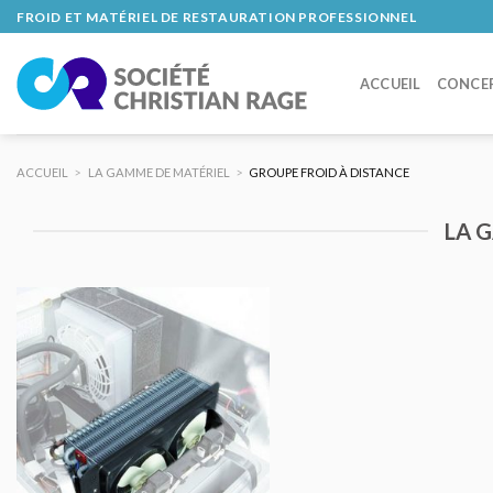
Skip
FROID ET MATÉRIEL DE RESTAURATION PROFESSIONNEL
to
content
ACCUEIL
CONCE
ACCUEIL
>
LA GAMME DE MATÉRIEL
>
GROUPE FROID À DISTANCE
LA 
AJOUTER
AU DEVIS