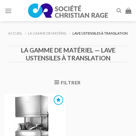
Skip
to
content
ACCUEIL
>
LA GAMME DE MATÉRIEL
>
LAVE USTENSILES À TRANSLATION
LA GAMME DE MATÉRIEL — LAVE
USTENSILES À TRANSLATION
FILTRER
AJOUTER
AU DEVIS