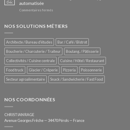
Le
Déc
automatisée
vitrines
nouveau
à
sur
Commentaires fermés
four
glaces
ZUMEX
d’avant
–
garde
Zitrux
NOS SOLUTIONS MÉTIERS
de
Sanitising
Rational
Process
–
Architecte / Bureau d'études
Bar / Café / Bistrot
Hygiène
totale
Boucherie / Charcuterie / Traiteur
Boulang. / Pâtisserie
automatisée
Collectivités / Cuisine centrale
Cuisine / Hôtel / Restaurant
Food truck
Glacier / Crêperie
Pizzeria
Poissonnerie
Secteur agroalimentaire
Snack / Sandwicherie / Fast Food
NOS COORDONNÉES
CHRISTIAN RAGE
Avenue Georges Frêche — 34470 Pérols — France