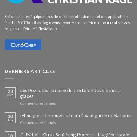
Spécialiste des équipements de cuisine professionnels et des applications
froid, la Sté
Christian Rage
vous apporte son expérience pour réaliser vos
projets, de l’étude à l’installation.
–
DERNIERS ARTICLES
Les Pozzettis: la nouvelle tendance des vitrines à
23
Juin
glaces
sur
Commentaires fermés
Les
Pozzettis:
iHexagon – Le nouveau four d’avant garde de Rational
30
la
Jan
sur
Commentaires fermés
nouvelle
iHexagon
tendance
–
ZUMEX – Zitrux Sanitising Process – Hygiène totale
des
16