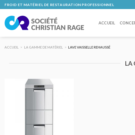
Skip
FROID ET MATÉRIEL DE RESTAURATION PROFESSIONNEL
to
content
ACCUEIL
CONCE
ACCUEIL
>
LA GAMME DE MATÉRIEL
>
LAVE VAISSELLE REHAUSSÉ
LA
AJOUTER
AU DEVIS