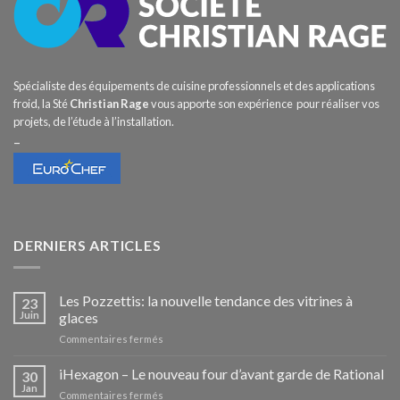
Spécialiste des équipements de cuisine professionnels et des applications
froid, la Sté
Christian Rage
vous apporte son expérience pour réaliser vos
projets, de l’étude à l’installation.
–
DERNIERS ARTICLES
Les Pozzettis: la nouvelle tendance des vitrines à
23
Juin
glaces
sur
Commentaires fermés
Les
Pozzettis:
iHexagon – Le nouveau four d’avant garde de Rational
30
la
Jan
sur
Commentaires fermés
nouvelle