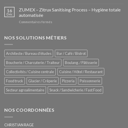
iHexagon
tendance
–
ZUMEX – Zitrux Sanitising Process – Hygiène totale
des
16
Le
Déc
automatisée
vitrines
nouveau
à
sur
Commentaires fermés
four
glaces
ZUMEX
d’avant
–
garde
Zitrux
NOS SOLUTIONS MÉTIERS
de
Sanitising
Rational
Process
–
Architecte / Bureau d'études
Bar / Café / Bistrot
Hygiène
totale
Boucherie / Charcuterie / Traiteur
Boulang. / Pâtisserie
automatisée
Collectivités / Cuisine centrale
Cuisine / Hôtel / Restaurant
Food truck
Glacier / Crêperie
Pizzeria
Poissonnerie
Secteur agroalimentaire
Snack / Sandwicherie / Fast Food
NOS COORDONNÉES
CHRISTIAN RAGE