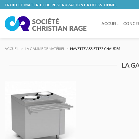
Skip
FROID ET MATÉRIEL DE RESTAURATION PROFESSIONNEL
to
content
ACCUEIL
CONCE
ACCUEIL
>
LA GAMME DE MATÉRIEL
>
NAVETTE ASSIETTES CHAUDES
LA G
AJOUTER
AU DEVIS