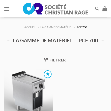
Skip
to
content
ACCUEIL
>
LA GAMME DE MATÉRIEL
>
PCF 700
LA GAMME DE MATÉRIEL — PCF 700
FILTRER
AJOUTER
AU DEVIS