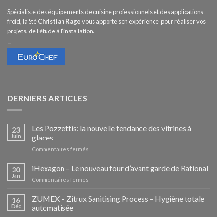
Spécialiste des équipements de cuisine professionnels et des applications
froid, la Sté
Christian Rage
vous apporte son expérience pour réaliser vos
projets, de l’étude à l’installation.
–
DERNIERS ARTICLES
Les Pozzettis: la nouvelle tendance des vitrines à
23
Juin
glaces
sur
Commentaires fermés
Les
Pozzettis:
iHexagon – Le nouveau four d’avant garde de Rational
30
la
Jan
sur
Commentaires fermés
nouvelle
iHexagon
tendance
–
ZUMEX – Zitrux Sanitising Process – Hygiène totale
des
16
Le
Déc
automatisée
vitrines
nouveau
à