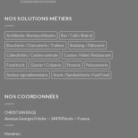
sur
Commentaires fermés
four
glaces
ZUMEX
d’avant
–
garde
Zitrux
NOS SOLUTIONS MÉTIERS
de
Sanitising
Rational
Process
–
Architecte / Bureau d'études
Bar / Café / Bistrot
Hygiène
totale
Boucherie / Charcuterie / Traiteur
Boulang. / Pâtisserie
automatisée
Collectivités / Cuisine centrale
Cuisine / Hôtel / Restaurant
Food truck
Glacier / Crêperie
Pizzeria
Poissonnerie
Secteur agroalimentaire
Snack / Sandwicherie / Fast Food
NOS COORDONNÉES
CHRISTIAN RAGE
Avenue Georges Frêche — 34470 Pérols — France
Horaires :