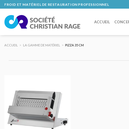
Skip
FROID ET MATÉRIEL DE RESTAURATION PROFESSIONNEL
to
content
ACCUEIL
CONCE
ACCUEIL
>
LA GAMME DE MATÉRIEL
>
PIZZA 35 CM
AJOUTER
AU DEVIS