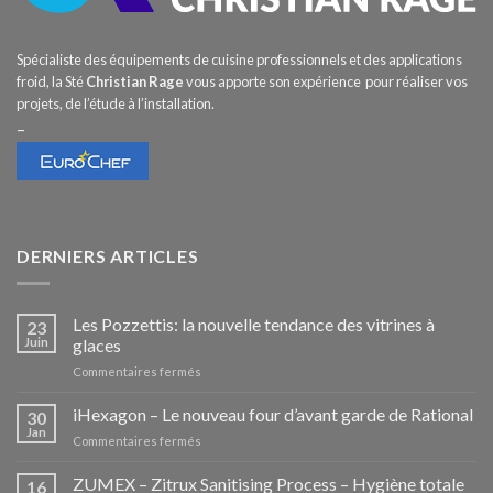
Spécialiste des équipements de cuisine professionnels et des applications
froid, la Sté
Christian Rage
vous apporte son expérience pour réaliser vos
projets, de l’étude à l’installation.
–
DERNIERS ARTICLES
Les Pozzettis: la nouvelle tendance des vitrines à
23
Juin
glaces
sur
Commentaires fermés
Les
Pozzettis:
iHexagon – Le nouveau four d’avant garde de Rational
30
la
Jan
sur
Commentaires fermés
nouvelle
iHexagon
tendance
–
ZUMEX – Zitrux Sanitising Process – Hygiène totale
des
16