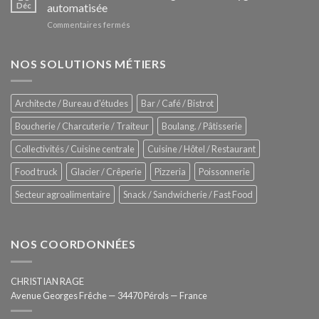
Le
Déc
automatisée
vitrines
nouveau
à
sur
Commentaires fermés
four
glaces
ZUMEX
d’avant
–
garde
Zitrux
NOS SOLUTIONS MÉTIERS
de
Sanitising
Rational
Process
–
Architecte / Bureau d'études
Bar / Café / Bistrot
Hygiène
totale
Boucherie / Charcuterie / Traiteur
Boulang. / Pâtisserie
automatisée
Collectivités / Cuisine centrale
Cuisine / Hôtel / Restaurant
Food truck
Glacier / Crêperie
Pizzeria
Poissonnerie
Secteur agroalimentaire
Snack / Sandwicherie / Fast Food
NOS COORDONNÉES
CHRISTIAN RAGE
Avenue Georges Frêche — 34470 Pérols — France