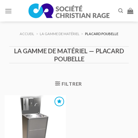
Skip
to
content
ACCUEIL
>
LA GAMME DE MATÉRIEL
>
PLACARD POUBELLE
LA GAMME DE MATÉRIEL — PLACARD
POUBELLE
FILTRER
AJOUTER
AU DEVIS