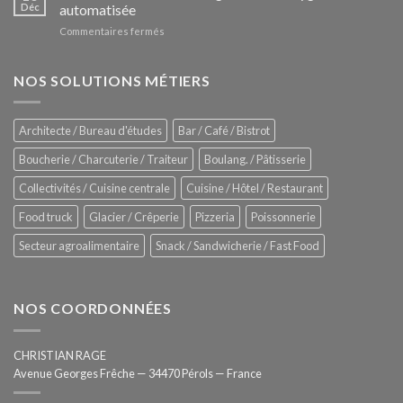
Le
Déc
automatisée
vitrines
nouveau
à
sur
Commentaires fermés
four
glaces
ZUMEX
d’avant
–
garde
Zitrux
NOS SOLUTIONS MÉTIERS
de
Sanitising
Rational
Process
–
Architecte / Bureau d'études
Bar / Café / Bistrot
Hygiène
totale
Boucherie / Charcuterie / Traiteur
Boulang. / Pâtisserie
automatisée
Collectivités / Cuisine centrale
Cuisine / Hôtel / Restaurant
Food truck
Glacier / Crêperie
Pizzeria
Poissonnerie
Secteur agroalimentaire
Snack / Sandwicherie / Fast Food
NOS COORDONNÉES
CHRISTIAN RAGE
Avenue Georges Frêche — 34470 Pérols — France