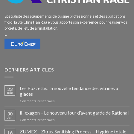
Spécialiste des équipements de cuisine professionnels et des applications
froid, la Sté
Christian Rage
vous apporte son expérience pour réaliser vos
projets, de l’étude à l’installation.
–
DERNIERS ARTICLES
Les Pozzettis: la nouvelle tendance des vitrines à
23
Juin
glaces
sur
Commentaires fermés
Les
Pozzettis:
iHexagon – Le nouveau four d’avant garde de Rational
30
la
Jan
sur
Commentaires fermés
nouvelle
iHexagon
tendance
–
ZUMEX – Zitrux Sanitising Process – Hygiène totale
des
16