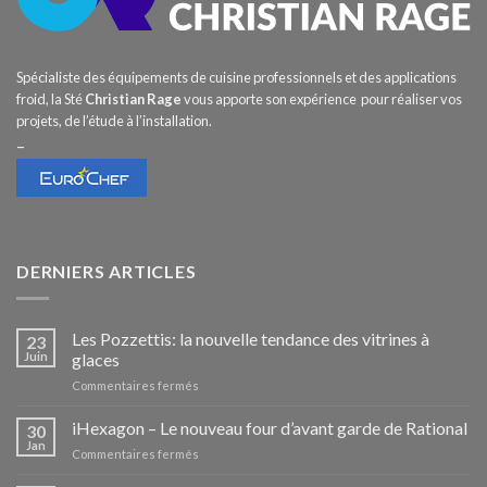
Spécialiste des équipements de cuisine professionnels et des applications
froid, la Sté
Christian Rage
vous apporte son expérience pour réaliser vos
projets, de l’étude à l’installation.
–
DERNIERS ARTICLES
Les Pozzettis: la nouvelle tendance des vitrines à
23
Juin
glaces
sur
Commentaires fermés
Les
Pozzettis:
iHexagon – Le nouveau four d’avant garde de Rational
30
la
Jan
sur
Commentaires fermés
nouvelle
iHexagon
tendance