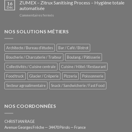
–
ZUMEX – Zitrux Sanitising Process – Hygiène totale
des
16
Le
Déc
automatisée
vitrines
nouveau
à
sur
Commentaires fermés
four
glaces
ZUMEX
d’avant
–
garde
Zitrux
NOS SOLUTIONS MÉTIERS
de
Sanitising
Rational
Process
–
Architecte / Bureau d'études
Bar / Café / Bistrot
Hygiène
totale
Boucherie / Charcuterie / Traiteur
Boulang. / Pâtisserie
automatisée
Collectivités / Cuisine centrale
Cuisine / Hôtel / Restaurant
Food truck
Glacier / Crêperie
Pizzeria
Poissonnerie
Secteur agroalimentaire
Snack / Sandwicherie / Fast Food
NOS COORDONNÉES
CHRISTIAN RAGE
Avenue Georges Frêche — 34470 Pérols — France