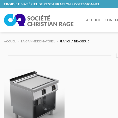
Skip
FROID ET MATÉRIEL DE RESTAURATION PROFESSIONNEL
to
content
ACCUEIL
CONCE
ACCUEIL
>
LA GAMME DE MATÉRIEL
>
PLANCHA BRASSERIE
AJOUTER
AU DEVIS