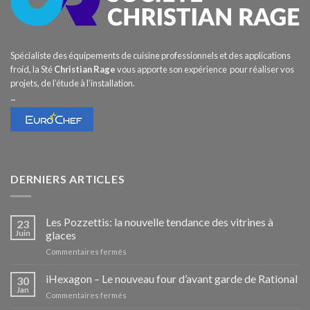
Spécialiste des équipements de cuisine professionnels et des applications
froid, la Sté
Christian Rage
vous apporte son expérience pour réaliser vos
projets, de l’étude à l’installation.
–
DERNIERS ARTICLES
Les Pozzettis: la nouvelle tendance des vitrines à
23
Juin
glaces
sur
Commentaires fermés
Les
Pozzettis:
iHexagon – Le nouveau four d’avant garde de Rational
30
la
Jan
sur
Commentaires fermés
nouvelle
iHexagon
tendance