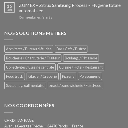
–
ZUMEX – Zitrux Sanitising Process – Hygiène totale
des
16
Le
Déc
automatisée
vitrines
nouveau
à
sur
Commentaires fermés
four
glaces
ZUMEX
d’avant
–
garde
Zitrux
NOS SOLUTIONS MÉTIERS
de
Sanitising
Rational
Process
–
Architecte / Bureau d'études
Bar / Café / Bistrot
Hygiène
totale
Boucherie / Charcuterie / Traiteur
Boulang. / Pâtisserie
automatisée
Collectivités / Cuisine centrale
Cuisine / Hôtel / Restaurant
Food truck
Glacier / Crêperie
Pizzeria
Poissonnerie
Secteur agroalimentaire
Snack / Sandwicherie / Fast Food
NOS COORDONNÉES
CHRISTIAN RAGE
Avenue Georges Frêche — 34470 Pérols — France