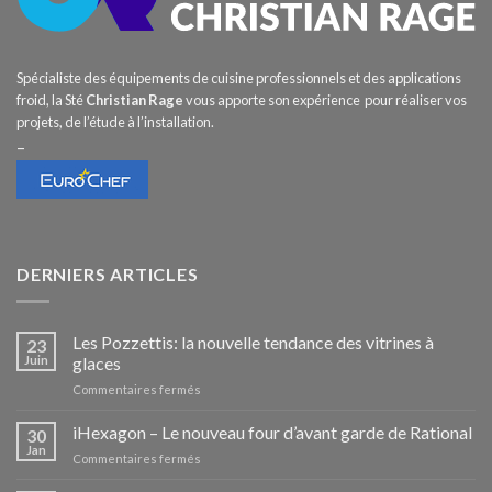
Spécialiste des équipements de cuisine professionnels et des applications
froid, la Sté
Christian Rage
vous apporte son expérience pour réaliser vos
projets, de l’étude à l’installation.
–
DERNIERS ARTICLES
Les Pozzettis: la nouvelle tendance des vitrines à
23
Juin
glaces
sur
Commentaires fermés
Les
Pozzettis:
iHexagon – Le nouveau four d’avant garde de Rational
30
la
Jan
sur
Commentaires fermés
nouvelle
iHexagon
tendance