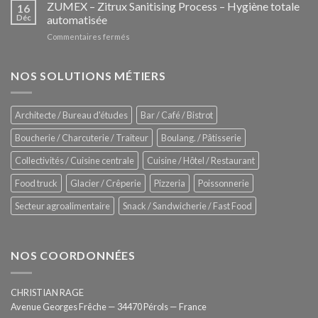
–
ZUMEX – Zitrux Sanitising Process – Hygiène totale
des
16
Le
Déc
automatisée
vitrines
nouveau
à
sur
Commentaires fermés
four
glaces
ZUMEX
d’avant
–
garde
Zitrux
NOS SOLUTIONS MÉTIERS
de
Sanitising
Rational
Process
–
Architecte / Bureau d'études
Bar / Café / Bistrot
Hygiène
totale
Boucherie / Charcuterie / Traiteur
Boulang. / Pâtisserie
automatisée
Collectivités / Cuisine centrale
Cuisine / Hôtel / Restaurant
Food truck
Glacier / Crêperie
Pizzeria
Poissonnerie
Secteur agroalimentaire
Snack / Sandwicherie / Fast Food
NOS COORDONNÉES
CHRISTIAN RAGE
Avenue Georges Frêche — 34470 Pérols — France