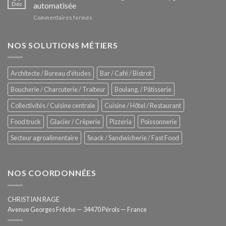
Le
Déc
automatisée
vitrines
nouveau
à
sur
Commentaires fermés
four
glaces
ZUMEX
d’avant
–
garde
Zitrux
NOS SOLUTIONS MÉTIERS
de
Sanitising
Rational
Process
–
Architecte / Bureau d'études
Bar / Café / Bistrot
Hygiène
totale
Boucherie / Charcuterie / Traiteur
Boulang. / Pâtisserie
automatisée
Collectivités / Cuisine centrale
Cuisine / Hôtel / Restaurant
Food truck
Glacier / Crêperie
Pizzeria
Poissonnerie
Secteur agroalimentaire
Snack / Sandwicherie / Fast Food
NOS COORDONNÉES
CHRISTIAN RAGE
Avenue Georges Frêche — 34470 Pérols — France