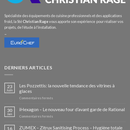
Spécialiste des équipements de cuisine professionnels et des applications
froid, la Sté
Christian Rage
vous apporte son expérience pour réaliser vos
projets, de l’étude à l’installation.
–
DERNIERS ARTICLES
Les Pozzettis: la nouvelle tendance des vitrines à
23
Juin
glaces
sur
Commentaires fermés
Les
Pozzettis:
iHexagon – Le nouveau four d’avant garde de Rational
30
la
Jan
sur
Commentaires fermés
nouvelle
iHexagon
tendance
–
ZUMEX – Zitrux Sanitising Process – Hygiène totale
des
16