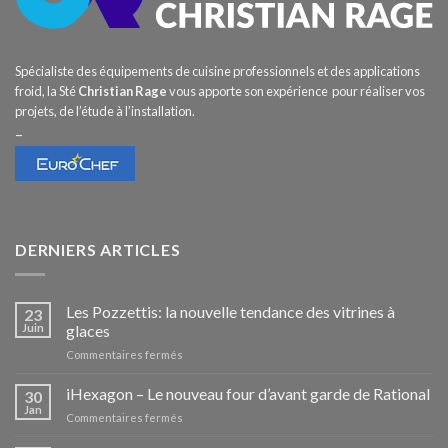
Spécialiste des équipements de cuisine professionnels et des applications
froid, la Sté
Christian Rage
vous apporte son expérience pour réaliser vos
projets, de l’étude à l’installation.
–
DERNIERS ARTICLES
Les Pozzettis: la nouvelle tendance des vitrines à
23
Juin
glaces
sur
Commentaires fermés
Les
Pozzettis:
iHexagon – Le nouveau four d’avant garde de Rational
30
la
Jan
sur
Commentaires fermés
nouvelle
iHexagon
tendance