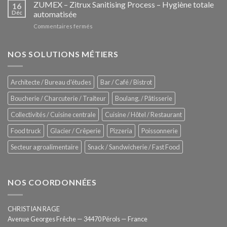
–
ZUMEX – Zitrux Sanitising Process – Hygiène totale
des
16
Le
Déc
automatisée
vitrines
nouveau
à
sur
Commentaires fermés
four
glaces
ZUMEX
d’avant
–
garde
Zitrux
NOS SOLUTIONS MÉTIERS
de
Sanitising
Rational
Process
–
Architecte / Bureau d'études
Bar / Café / Bistrot
Hygiène
totale
Boucherie / Charcuterie / Traiteur
Boulang. / Pâtisserie
automatisée
Collectivités / Cuisine centrale
Cuisine / Hôtel / Restaurant
Food truck
Glacier / Crêperie
Pizzeria
Poissonnerie
Secteur agroalimentaire
Snack / Sandwicherie / Fast Food
NOS COORDONNÉES
CHRISTIAN RAGE
Avenue Georges Frêche — 34470 Pérols — France