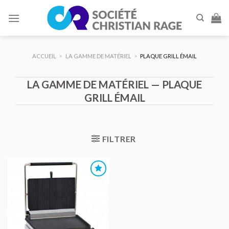
Skip
to
content
ACCUEIL
>
LA GAMME DE MATÉRIEL
>
PLAQUE GRILL ÉMAIL
LA GAMME DE MATÉRIEL — PLAQUE
GRILL ÉMAIL
FILTRER
AJOUTER
AU DEVIS