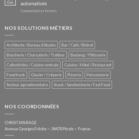
Le
Déc
automatisée
vitrines
nouveau
à
sur
Commentaires fermés
four
glaces
ZUMEX
d’avant
–
garde
Zitrux
NOS SOLUTIONS MÉTIERS
de
Sanitising
Rational
Process
–
Architecte / Bureau d'études
Bar / Café / Bistrot
Hygiène
totale
Boucherie / Charcuterie / Traiteur
Boulang. / Pâtisserie
automatisée
Collectivités / Cuisine centrale
Cuisine / Hôtel / Restaurant
Food truck
Glacier / Crêperie
Pizzeria
Poissonnerie
Secteur agroalimentaire
Snack / Sandwicherie / Fast Food
NOS COORDONNÉES
CHRISTIAN RAGE
Avenue Georges Frêche — 34470 Pérols — France