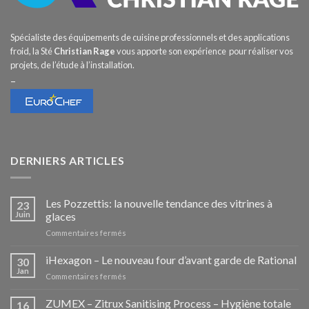
Spécialiste des équipements de cuisine professionnels et des applications
froid, la Sté
Christian Rage
vous apporte son expérience pour réaliser vos
projets, de l’étude à l’installation.
–
DERNIERS ARTICLES
Les Pozzettis: la nouvelle tendance des vitrines à
23
Juin
glaces
sur
Commentaires fermés
Les
Pozzettis:
iHexagon – Le nouveau four d’avant garde de Rational
30
la
Jan
sur
Commentaires fermés
nouvelle
iHexagon
tendance
–
ZUMEX – Zitrux Sanitising Process – Hygiène totale
des
16