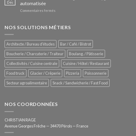
Le
Déc
automatisée
vitrines
nouveau
à
sur
Commentaires fermés
four
glaces
ZUMEX
d’avant
–
garde
Zitrux
NOS SOLUTIONS MÉTIERS
de
Sanitising
Rational
Process
–
Architecte / Bureau d'études
Bar / Café / Bistrot
Hygiène
totale
Boucherie / Charcuterie / Traiteur
Boulang. / Pâtisserie
automatisée
Collectivités / Cuisine centrale
Cuisine / Hôtel / Restaurant
Food truck
Glacier / Crêperie
Pizzeria
Poissonnerie
Secteur agroalimentaire
Snack / Sandwicherie / Fast Food
NOS COORDONNÉES
CHRISTIAN RAGE
Avenue Georges Frêche — 34470 Pérols — France