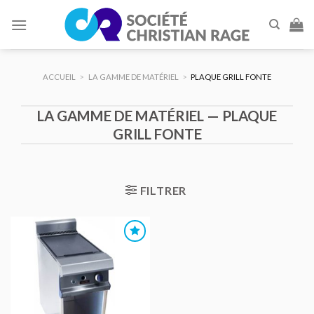
Skip
to
content
ACCUEIL
>
LA GAMME DE MATÉRIEL
>
PLAQUE GRILL FONTE
LA GAMME DE MATÉRIEL — PLAQUE
GRILL FONTE
FILTRER
AJOUTER
AU DEVIS