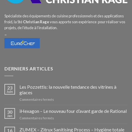
Spécialiste des équipements de cuisine professionnels et des applications
froid, la Sté
Christian Rage
vous apporte son expérience pour réaliser vos
projets, de l’étude à l’installation.
–
DERNIERS ARTICLES
Les Pozzettis: la nouvelle tendance des vitrines à
23
Juin
glaces
sur
Commentaires fermés
Les
Pozzettis:
iHexagon – Le nouveau four d’avant garde de Rational
30
la
Jan
sur
Commentaires fermés
nouvelle
iHexagon
tendance
–
ZUMEX – Zitrux Sanitising Process – Hygiène totale
des
16