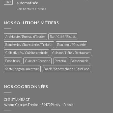
Le
Déc
automatisée
vitrines
nouveau
à
sur
Commentaires fermés
four
glaces
ZUMEX
d’avant
–
garde
Zitrux
NOS SOLUTIONS MÉTIERS
de
Sanitising
Rational
Process
–
Architecte / Bureau d'études
Bar / Café / Bistrot
Hygiène
totale
Boucherie / Charcuterie / Traiteur
Boulang. / Pâtisserie
automatisée
Collectivités / Cuisine centrale
Cuisine / Hôtel / Restaurant
Food truck
Glacier / Crêperie
Pizzeria
Poissonnerie
Secteur agroalimentaire
Snack / Sandwicherie / Fast Food
NOS COORDONNÉES
CHRISTIAN RAGE
Avenue Georges Frêche — 34470 Pérols — France