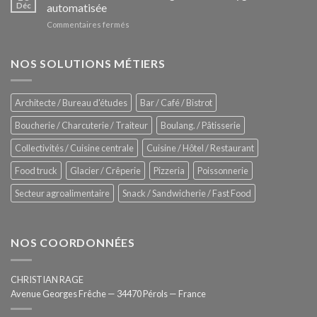
Le
Déc
automatisée
vitrines
nouveau
à
sur
Commentaires fermés
four
glaces
ZUMEX
d’avant
–
garde
Zitrux
NOS SOLUTIONS MÉTIERS
de
Sanitising
Rational
Process
–
Architecte / Bureau d'études
Bar / Café / Bistrot
Hygiène
totale
Boucherie / Charcuterie / Traiteur
Boulang. / Pâtisserie
automatisée
Collectivités / Cuisine centrale
Cuisine / Hôtel / Restaurant
Food truck
Glacier / Crêperie
Pizzeria
Poissonnerie
Secteur agroalimentaire
Snack / Sandwicherie / Fast Food
NOS COORDONNÉES
CHRISTIAN RAGE
Avenue Georges Frêche — 34470 Pérols — France