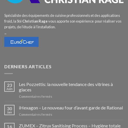
Spécialiste des équipements de cuisine professionnels et des applications
froid, la Sté
Christian Rage
vous apporte son expérience pour réaliser vos
projets, de l’étude à l’installation.
–
DERNIERS ARTICLES
Les Pozzettis: la nouvelle tendance des vitrines à
23
Juin
glaces
sur
Commentaires fermés
Les
Pozzettis:
iHexagon – Le nouveau four d’avant garde de Rational
30
la
Jan
sur
Commentaires fermés
nouvelle
iHexagon
tendance
–
ZUMEX – Zitrux Sanitising Process – Hygiène totale
des
16