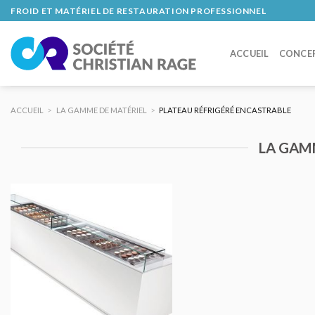
Skip
FROID ET MATÉRIEL DE RESTAURATION PROFESSIONNEL
to
content
ACCUEIL
CONCE
ACCUEIL
>
LA GAMME DE MATÉRIEL
>
PLATEAU RÉFRIGÉRÉ ENCASTRABLE
LA GAM
AJOUTER
AU DEVIS