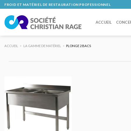
Skip
FROID ET MATÉRIEL DE RESTAURATION PROFESSIONNEL
to
content
ACCUEIL
CONCE
ACCUEIL
>
LA GAMME DE MATÉRIEL
>
PLONGE 2 BACS
AJOUTER
AU DEVIS