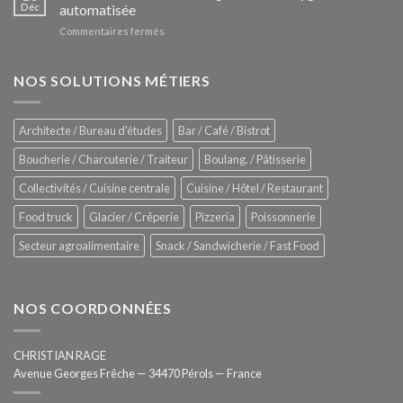
Le
Déc
automatisée
vitrines
nouveau
à
sur
Commentaires fermés
four
glaces
ZUMEX
d’avant
–
garde
Zitrux
NOS SOLUTIONS MÉTIERS
de
Sanitising
Rational
Process
–
Architecte / Bureau d'études
Bar / Café / Bistrot
Hygiène
totale
Boucherie / Charcuterie / Traiteur
Boulang. / Pâtisserie
automatisée
Collectivités / Cuisine centrale
Cuisine / Hôtel / Restaurant
Food truck
Glacier / Crêperie
Pizzeria
Poissonnerie
Secteur agroalimentaire
Snack / Sandwicherie / Fast Food
NOS COORDONNÉES
CHRISTIAN RAGE
Avenue Georges Frêche — 34470 Pérols — France