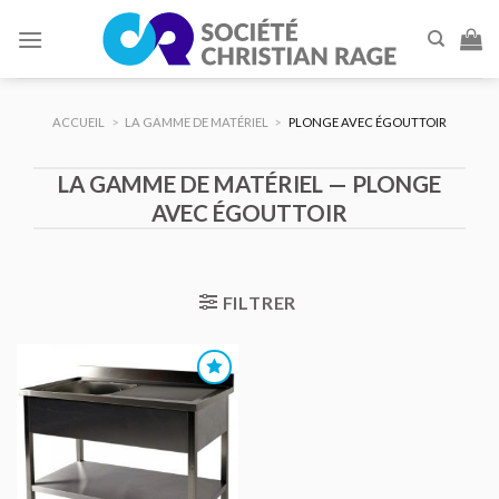
Skip
to
content
ACCUEIL
>
LA GAMME DE MATÉRIEL
>
PLONGE AVEC ÉGOUTTOIR
LA GAMME DE MATÉRIEL — PLONGE
AVEC ÉGOUTTOIR
FILTRER
AJOUTER
AU DEVIS