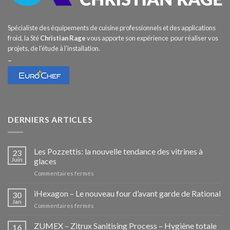
Spécialiste des équipements de cuisine professionnels et des applications
froid, la Sté
Christian Rage
vous apporte son expérience pour réaliser vos
projets, de l’étude à l’installation.
–
DERNIERS ARTICLES
Les Pozzettis: la nouvelle tendance des vitrines à
23
Juin
glaces
sur
Commentaires fermés
Les
Pozzettis:
iHexagon – Le nouveau four d’avant garde de Rational
30
la
Jan
sur
Commentaires fermés
nouvelle
iHexagon
tendance
–
ZUMEX – Zitrux Sanitising Process – Hygiène totale
des
16