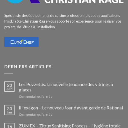
Spécialiste des équipements de cuisine professionnels et des applications
froid, la Sté
Christian Rage
vous apporte son expérience pour réaliser vos
projets, de l’étude à l’installation.
–
DERNIERS ARTICLES
Les Pozzettis: la nouvelle tendance des vitrines à
23
Juin
glaces
sur
Commentaires fermés
Les
Pozzettis:
iHexagon – Le nouveau four d’avant garde de Rational
30
la
Jan
sur
Commentaires fermés
nouvelle
iHexagon
tendance
–
ZUMEX – Zitrux Sanitising Process – Hygiène totale
des
16