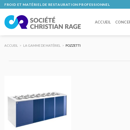
Skip
FROID ET MATÉRIEL DE RESTAURATION PROFESSIONNEL
to
content
ACCUEIL
CONCE
ACCUEIL
>
LA GAMME DE MATÉRIEL
>
POZZETTI
AJOUTER
AU DEVIS