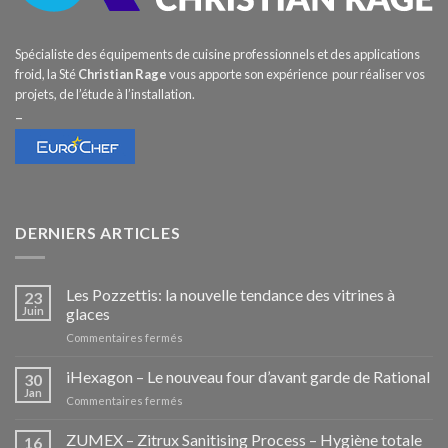
Spécialiste des équipements de cuisine professionnels et des applications
froid, la Sté
Christian Rage
vous apporte son expérience pour réaliser vos
projets, de l’étude à l’installation.
–
DERNIERS ARTICLES
Les Pozzettis: la nouvelle tendance des vitrines à
23
Juin
glaces
sur
Commentaires fermés
Les
Pozzettis:
iHexagon – Le nouveau four d’avant garde de Rational
30
la
Jan
sur
Commentaires fermés
nouvelle
iHexagon
tendance
–
ZUMEX – Zitrux Sanitising Process – Hygiène totale
des
16