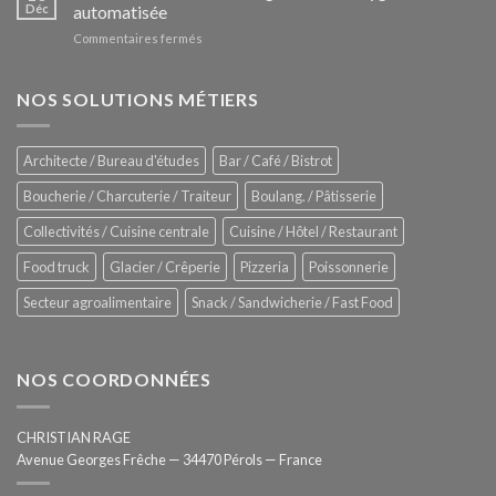
Le
Déc
automatisée
vitrines
nouveau
à
sur
Commentaires fermés
four
glaces
ZUMEX
d’avant
–
garde
Zitrux
NOS SOLUTIONS MÉTIERS
de
Sanitising
Rational
Process
–
Architecte / Bureau d'études
Bar / Café / Bistrot
Hygiène
totale
Boucherie / Charcuterie / Traiteur
Boulang. / Pâtisserie
automatisée
Collectivités / Cuisine centrale
Cuisine / Hôtel / Restaurant
Food truck
Glacier / Crêperie
Pizzeria
Poissonnerie
Secteur agroalimentaire
Snack / Sandwicherie / Fast Food
NOS COORDONNÉES
CHRISTIAN RAGE
Avenue Georges Frêche — 34470 Pérols — France