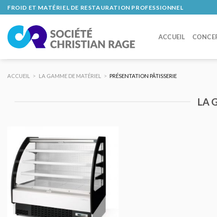
Skip
FROID ET MATÉRIEL DE RESTAURATION PROFESSIONNEL
to
content
ACCUEIL
CONCE
ACCUEIL
>
LA GAMME DE MATÉRIEL
>
PRÉSENTATION PÂTISSERIE
LA 
AJOUTER
AU DEVIS