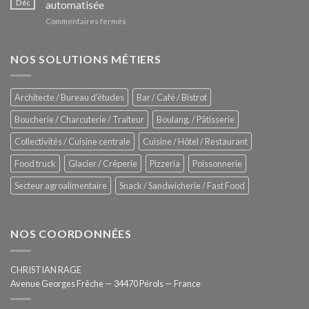
Déc
automatisée
vitrines
nouveau
à
sur
Commentaires fermés
four
glaces
ZUMEX
d’avant
–
garde
Zitrux
NOS SOLUTIONS MÉTIERS
de
Sanitising
Rational
Process
–
Architecte / Bureau d'études
Bar / Café / Bistrot
Hygiène
totale
Boucherie / Charcuterie / Traiteur
Boulang. / Pâtisserie
automatisée
Collectivités / Cuisine centrale
Cuisine / Hôtel / Restaurant
Food truck
Glacier / Crêperie
Pizzeria
Poissonnerie
Secteur agroalimentaire
Snack / Sandwicherie / Fast Food
NOS COORDONNÉES
CHRISTIAN RAGE
Avenue Georges Frêche — 34470 Pérols — France