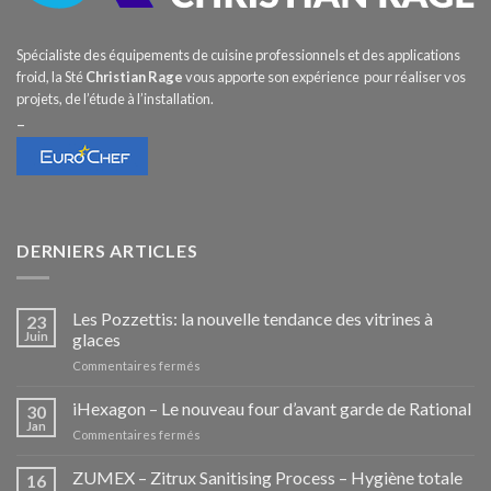
Spécialiste des équipements de cuisine professionnels et des applications
froid, la Sté
Christian Rage
vous apporte son expérience pour réaliser vos
projets, de l’étude à l’installation.
–
DERNIERS ARTICLES
Les Pozzettis: la nouvelle tendance des vitrines à
23
Juin
glaces
sur
Commentaires fermés
Les
Pozzettis:
iHexagon – Le nouveau four d’avant garde de Rational
30
la
Jan
sur
Commentaires fermés
nouvelle
iHexagon
tendance
–
ZUMEX – Zitrux Sanitising Process – Hygiène totale
des
16
Le