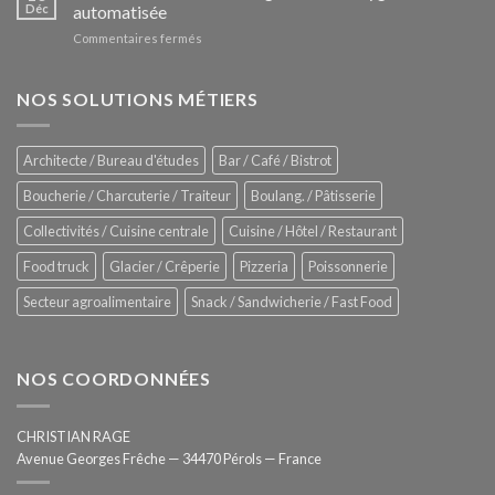
Le
Déc
automatisée
vitrines
nouveau
à
sur
Commentaires fermés
four
glaces
ZUMEX
d’avant
–
garde
Zitrux
NOS SOLUTIONS MÉTIERS
de
Sanitising
Rational
Process
–
Architecte / Bureau d'études
Bar / Café / Bistrot
Hygiène
totale
Boucherie / Charcuterie / Traiteur
Boulang. / Pâtisserie
automatisée
Collectivités / Cuisine centrale
Cuisine / Hôtel / Restaurant
Food truck
Glacier / Crêperie
Pizzeria
Poissonnerie
Secteur agroalimentaire
Snack / Sandwicherie / Fast Food
NOS COORDONNÉES
CHRISTIAN RAGE
Avenue Georges Frêche — 34470 Pérols — France