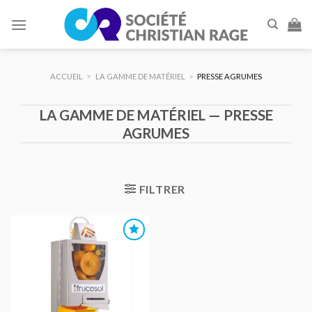
Skip
to
content
ACCUEIL
>
LA GAMME DE MATÉRIEL
>
PRESSE AGRUMES
LA GAMME DE MATÉRIEL — PRESSE
AGRUMES
FILTRER
AJOUTER
AU DEVIS