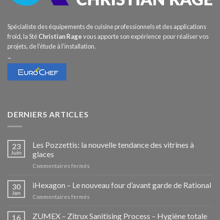
Spécialiste des équipements de cuisine professionnels et des applications
froid, la Sté
Christian Rage
vous apporte son expérience pour réaliser vos
projets, de l’étude à l’installation.
–
DERNIERS ARTICLES
Les Pozzettis: la nouvelle tendance des vitrines à
23
Juin
glaces
sur
Commentaires fermés
Les
Pozzettis:
iHexagon – Le nouveau four d’avant garde de Rational
30
la
Jan
sur
Commentaires fermés
nouvelle
iHexagon
tendance
–
ZUMEX – Zitrux Sanitising Process – Hygiène totale
des
16