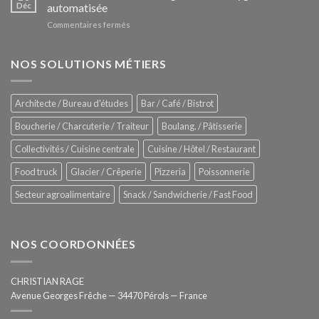
Le
Déc
automatisée
vitrines
nouveau
à
sur
Commentaires fermés
four
glaces
ZUMEX
d’avant
–
garde
Zitrux
NOS SOLUTIONS MÉTIERS
de
Sanitising
Rational
Process
–
Architecte / Bureau d'études
Bar / Café / Bistrot
Hygiène
totale
Boucherie / Charcuterie / Traiteur
Boulang. / Pâtisserie
automatisée
Collectivités / Cuisine centrale
Cuisine / Hôtel / Restaurant
Food truck
Glacier / Crêperie
Pizzeria
Poissonnerie
Secteur agroalimentaire
Snack / Sandwicherie / Fast Food
NOS COORDONNÉES
CHRISTIAN RAGE
Avenue Georges Frêche — 34470 Pérols — France