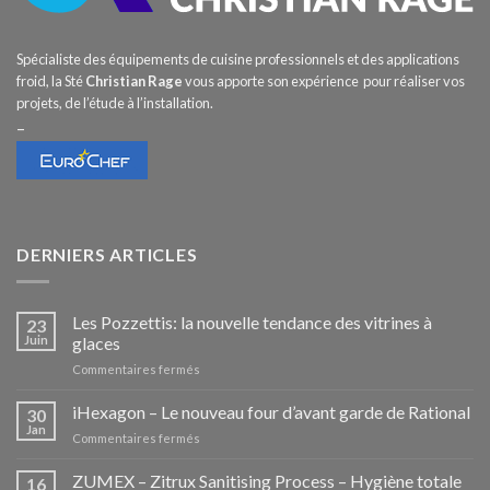
Spécialiste des équipements de cuisine professionnels et des applications
froid, la Sté
Christian Rage
vous apporte son expérience pour réaliser vos
projets, de l’étude à l’installation.
–
DERNIERS ARTICLES
Les Pozzettis: la nouvelle tendance des vitrines à
23
Juin
glaces
sur
Commentaires fermés
Les
Pozzettis:
iHexagon – Le nouveau four d’avant garde de Rational
30
la
Jan
sur
Commentaires fermés
nouvelle
iHexagon
tendance
–
ZUMEX – Zitrux Sanitising Process – Hygiène totale
des
16