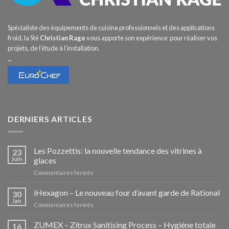
Spécialiste des équipements de cuisine professionnels et des applications
froid, la Sté
Christian Rage
vous apporte son expérience pour réaliser vos
projets, de l’étude à l’installation.
–
DERNIERS ARTICLES
Les Pozzettis: la nouvelle tendance des vitrines à
23
Juin
glaces
sur
Commentaires fermés
Les
Pozzettis:
iHexagon – Le nouveau four d’avant garde de Rational
30
la
Jan
sur
Commentaires fermés
nouvelle
iHexagon
tendance
–
ZUMEX – Zitrux Sanitising Process – Hygiène totale
des
16