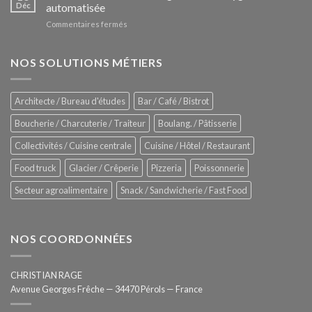
Le
Déc
automatisée
vitrines
nouveau
à
sur
Commentaires fermés
four
glaces
ZUMEX
d’avant
–
garde
Zitrux
NOS SOLUTIONS MÉTIERS
de
Sanitising
Rational
Process
–
Architecte / Bureau d'études
Bar / Café / Bistrot
Hygiène
totale
Boucherie / Charcuterie / Traiteur
Boulang. / Pâtisserie
automatisée
Collectivités / Cuisine centrale
Cuisine / Hôtel / Restaurant
Food truck
Glacier / Crêperie
Pizzeria
Poissonnerie
Secteur agroalimentaire
Snack / Sandwicherie / Fast Food
NOS COORDONNÉES
CHRISTIAN RAGE
Avenue Georges Frêche — 34470 Pérols — France