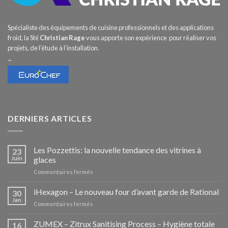
Spécialiste des équipements de cuisine professionnels et des applications
froid, la Sté
Christian Rage
vous apporte son expérience pour réaliser vos
projets, de l’étude à l’installation.
–
DERNIERS ARTICLES
Les Pozzettis: la nouvelle tendance des vitrines à
23
Juin
glaces
sur
Commentaires fermés
Les
Pozzettis:
iHexagon – Le nouveau four d’avant garde de Rational
30
la
Jan
sur
Commentaires fermés
nouvelle
iHexagon
tendance
–
ZUMEX – Zitrux Sanitising Process – Hygiène totale
des
16