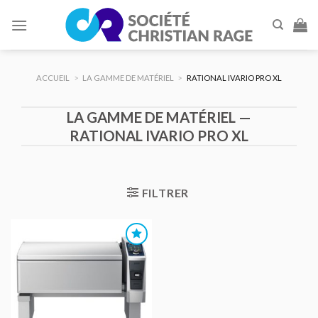
Skip
to
content
ACCUEIL
>
LA GAMME DE MATÉRIEL
>
RATIONAL IVARIO PRO XL
LA GAMME DE MATÉRIEL —
RATIONAL IVARIO PRO XL
FILTRER
AJOUTER
AU DEVIS