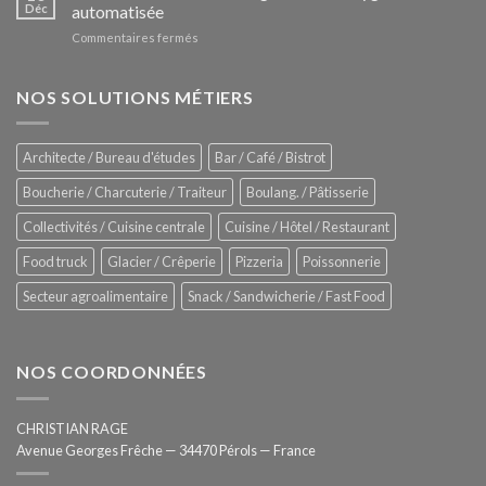
Le
Déc
automatisée
vitrines
nouveau
à
sur
Commentaires fermés
four
glaces
ZUMEX
d’avant
–
garde
Zitrux
NOS SOLUTIONS MÉTIERS
de
Sanitising
Rational
Process
–
Architecte / Bureau d'études
Bar / Café / Bistrot
Hygiène
totale
Boucherie / Charcuterie / Traiteur
Boulang. / Pâtisserie
automatisée
Collectivités / Cuisine centrale
Cuisine / Hôtel / Restaurant
Food truck
Glacier / Crêperie
Pizzeria
Poissonnerie
Secteur agroalimentaire
Snack / Sandwicherie / Fast Food
NOS COORDONNÉES
CHRISTIAN RAGE
Avenue Georges Frêche — 34470 Pérols — France