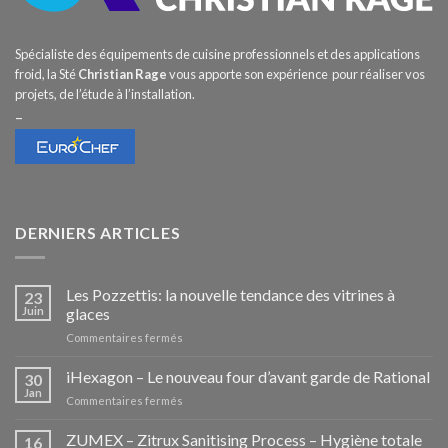
Spécialiste des équipements de cuisine professionnels et des applications
froid, la Sté
Christian Rage
vous apporte son expérience pour réaliser vos
projets, de l’étude à l’installation.
–
DERNIERS ARTICLES
Les Pozzettis: la nouvelle tendance des vitrines à
23
Juin
glaces
sur
Commentaires fermés
Les
Pozzettis:
iHexagon – Le nouveau four d’avant garde de Rational
30
la
Jan
sur
Commentaires fermés
nouvelle
iHexagon
tendance
–
ZUMEX – Zitrux Sanitising Process – Hygiène totale
des
16