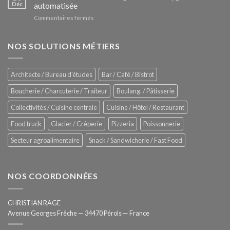
Le
Déc
automatisée
vitrines
nouveau
à
sur
Commentaires fermés
four
glaces
ZUMEX
d’avant
–
garde
Zitrux
NOS SOLUTIONS MÉTIERS
de
Sanitising
Rational
Process
–
Architecte / Bureau d'études
Bar / Café / Bistrot
Hygiène
totale
Boucherie / Charcuterie / Traiteur
Boulang. / Pâtisserie
automatisée
Collectivités / Cuisine centrale
Cuisine / Hôtel / Restaurant
Food truck
Glacier / Crêperie
Pizzeria
Poissonnerie
Secteur agroalimentaire
Snack / Sandwicherie / Fast Food
NOS COORDONNÉES
CHRISTIAN RAGE
Avenue Georges Frêche — 34470 Pérols — France