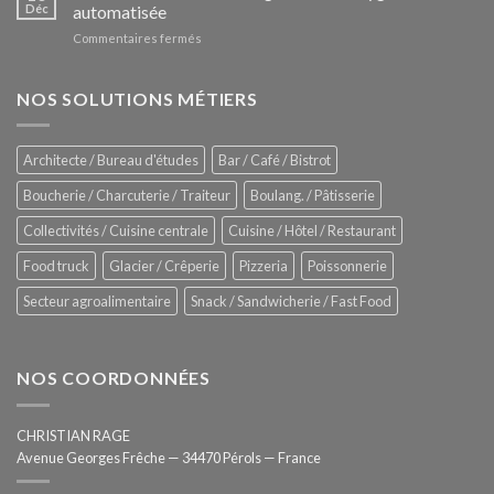
Le
Déc
automatisée
vitrines
nouveau
à
sur
Commentaires fermés
four
glaces
ZUMEX
d’avant
–
garde
Zitrux
NOS SOLUTIONS MÉTIERS
de
Sanitising
Rational
Process
–
Architecte / Bureau d'études
Bar / Café / Bistrot
Hygiène
totale
Boucherie / Charcuterie / Traiteur
Boulang. / Pâtisserie
automatisée
Collectivités / Cuisine centrale
Cuisine / Hôtel / Restaurant
Food truck
Glacier / Crêperie
Pizzeria
Poissonnerie
Secteur agroalimentaire
Snack / Sandwicherie / Fast Food
NOS COORDONNÉES
CHRISTIAN RAGE
Avenue Georges Frêche — 34470 Pérols — France