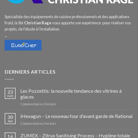
Spécialiste des équipements de cuisine professionnels et des applications
froid, la Sté
Christian Rage
vous apporte son expérience pour réaliser vos
projets, de l’étude à l’installation.
–
DERNIERS ARTICLES
Les Pozzettis: la nouvelle tendance des vitrines à
23
Juin
glaces
sur
Commentaires fermés
Les
Pozzettis:
iHexagon – Le nouveau four d’avant garde de Rational
30
la
Jan
sur
Commentaires fermés
nouvelle
iHexagon
tendance
–
ZUMEX – Zitrux Sanitising Process – Hygiène totale
des
16