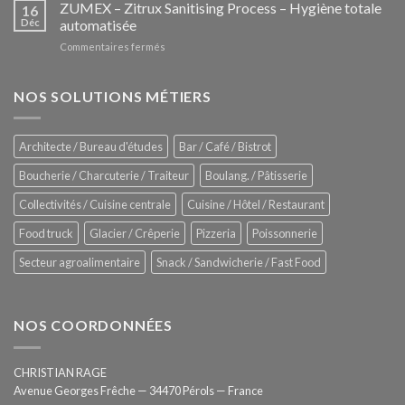
–
ZUMEX – Zitrux Sanitising Process – Hygiène totale
des
16
Le
Déc
automatisée
vitrines
nouveau
à
sur
Commentaires fermés
four
glaces
ZUMEX
d’avant
–
garde
Zitrux
NOS SOLUTIONS MÉTIERS
de
Sanitising
Rational
Process
–
Architecte / Bureau d'études
Bar / Café / Bistrot
Hygiène
totale
Boucherie / Charcuterie / Traiteur
Boulang. / Pâtisserie
automatisée
Collectivités / Cuisine centrale
Cuisine / Hôtel / Restaurant
Food truck
Glacier / Crêperie
Pizzeria
Poissonnerie
Secteur agroalimentaire
Snack / Sandwicherie / Fast Food
NOS COORDONNÉES
CHRISTIAN RAGE
Avenue Georges Frêche — 34470 Pérols — France