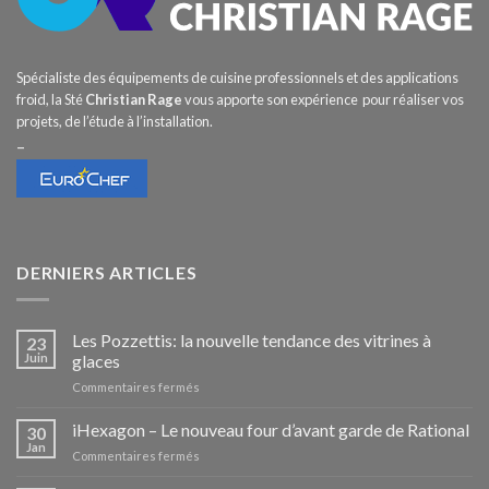
Spécialiste des équipements de cuisine professionnels et des applications
froid, la Sté
Christian Rage
vous apporte son expérience pour réaliser vos
projets, de l’étude à l’installation.
–
DERNIERS ARTICLES
Les Pozzettis: la nouvelle tendance des vitrines à
23
Juin
glaces
sur
Commentaires fermés
Les
Pozzettis:
iHexagon – Le nouveau four d’avant garde de Rational
30
la
Jan
sur
Commentaires fermés
nouvelle
iHexagon
tendance