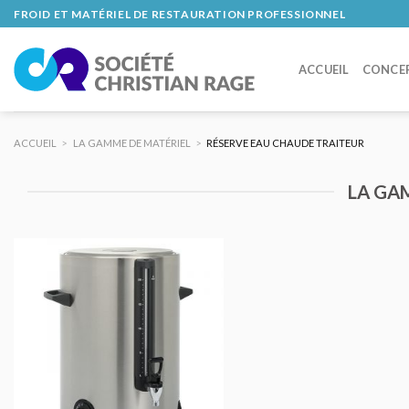
Skip
FROID ET MATÉRIEL DE RESTAURATION PROFESSIONNEL
to
content
ACCUEIL
CONCE
ACCUEIL
>
LA GAMME DE MATÉRIEL
>
RÉSERVE EAU CHAUDE TRAITEUR
LA GA
AJOUTER
AU DEVIS