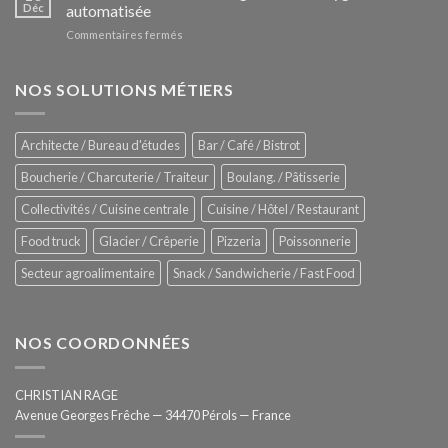
Le
Déc
automatisée
vitrines
nouveau
à
sur
Commentaires fermés
four
glaces
ZUMEX
d’avant
–
garde
Zitrux
NOS SOLUTIONS MÉTIERS
de
Sanitising
Rational
Process
–
Architecte / Bureau d'études
Bar / Café / Bistrot
Hygiène
totale
Boucherie / Charcuterie / Traiteur
Boulang. / Pâtisserie
automatisée
Collectivités / Cuisine centrale
Cuisine / Hôtel / Restaurant
Food truck
Glacier / Crêperie
Pizzeria
Poissonnerie
Secteur agroalimentaire
Snack / Sandwicherie / Fast Food
NOS COORDONNÉES
CHRISTIAN RAGE
Avenue Georges Frêche — 34470 Pérols — France