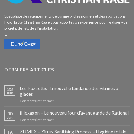
Spécialiste des équipements de cuisine professionnels et des applications
froid, la Sté
Christian Rage
vous apporte son expérience pour réaliser vos
projets, de l’étude à l’installation.
–
DERNIERS ARTICLES
Les Pozzettis: la nouvelle tendance des vitrines à
23
Juin
glaces
sur
Commentaires fermés
Les
Pozzettis:
iHexagon – Le nouveau four d’avant garde de Rational
30
la
Jan
sur
Commentaires fermés
nouvelle
iHexagon
tendance
–
ZUMEX – Zitrux Sanitising Process – Hygiène totale
des
16