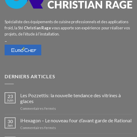
Spécialiste des équipements de cuisine professionnels et des applications
froid, la Sté
Christian Rage
vous apporte son expérience pour réaliser vos
projets, de l’étude à l’installation.
–
DERNIERS ARTICLES
Les Pozzettis: la nouvelle tendance des vitrines à
23
Juin
glaces
sur
Commentaires fermés
Les
Pozzettis:
iHexagon – Le nouveau four d’avant garde de Rational
30
la
Jan
sur
Commentaires fermés
nouvelle
iHexagon
tendance