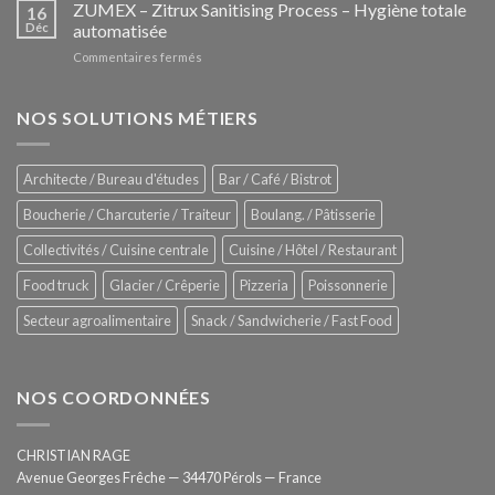
–
ZUMEX – Zitrux Sanitising Process – Hygiène totale
des
16
Le
Déc
automatisée
vitrines
nouveau
à
sur
Commentaires fermés
four
glaces
ZUMEX
d’avant
–
garde
Zitrux
NOS SOLUTIONS MÉTIERS
de
Sanitising
Rational
Process
–
Architecte / Bureau d'études
Bar / Café / Bistrot
Hygiène
totale
Boucherie / Charcuterie / Traiteur
Boulang. / Pâtisserie
automatisée
Collectivités / Cuisine centrale
Cuisine / Hôtel / Restaurant
Food truck
Glacier / Crêperie
Pizzeria
Poissonnerie
Secteur agroalimentaire
Snack / Sandwicherie / Fast Food
NOS COORDONNÉES
CHRISTIAN RAGE
Avenue Georges Frêche — 34470 Pérols — France