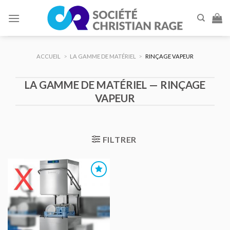
Skip
to
content
ACCUEIL
>
LA GAMME DE MATÉRIEL
>
RINÇAGE VAPEUR
LA GAMME DE MATÉRIEL — RINÇAGE
VAPEUR
FILTRER
AJOUTER
AU DEVIS