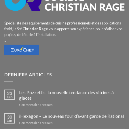
Spécialiste des équipements de cuisine professionnels et des applications
froid, la Sté
Christian Rage
vous apporte son expérience pour réaliser vos
projets, de l’étude à l’installation.
–
DERNIERS ARTICLES
Les Pozzettis: la nouvelle tendance des vitrines à
23
Juin
glaces
sur
Commentaires fermés
Les
Pozzettis:
iHexagon – Le nouveau four d’avant garde de Rational
30
la
Jan
sur
Commentaires fermés
nouvelle
iHexagon
tendance