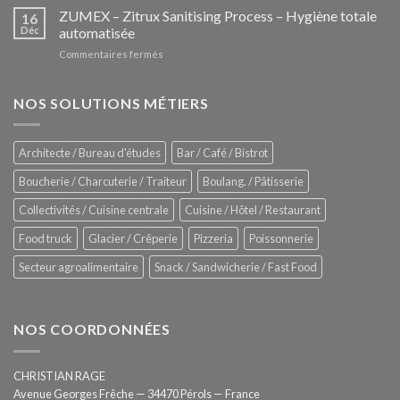
–
ZUMEX – Zitrux Sanitising Process – Hygiène totale
des
16
Le
Déc
automatisée
vitrines
nouveau
à
sur
Commentaires fermés
four
glaces
ZUMEX
d’avant
–
garde
Zitrux
NOS SOLUTIONS MÉTIERS
de
Sanitising
Rational
Process
–
Architecte / Bureau d'études
Bar / Café / Bistrot
Hygiène
totale
Boucherie / Charcuterie / Traiteur
Boulang. / Pâtisserie
automatisée
Collectivités / Cuisine centrale
Cuisine / Hôtel / Restaurant
Food truck
Glacier / Crêperie
Pizzeria
Poissonnerie
Secteur agroalimentaire
Snack / Sandwicherie / Fast Food
NOS COORDONNÉES
CHRISTIAN RAGE
Avenue Georges Frêche — 34470 Pérols — France