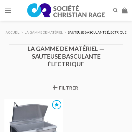
Skip
to
content
ACCUEIL
>
LA GAMME DE MATÉRIEL
>
SAUTEUSE BASCULANTE ÉLECTRIQUE
LA GAMME DE MATÉRIEL —
SAUTEUSE BASCULANTE
ÉLECTRIQUE
FILTRER
AJOUTER
AU DEVIS