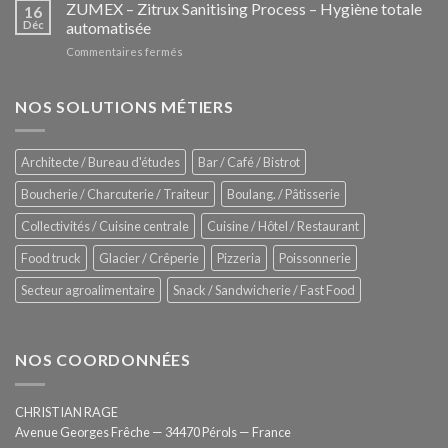
–
ZUMEX – Zitrux Sanitising Process – Hygiène totale
des
16
Le
Déc
automatisée
vitrines
nouveau
à
sur
Commentaires fermés
four
glaces
ZUMEX
d’avant
–
garde
Zitrux
NOS SOLUTIONS MÉTIERS
de
Sanitising
Rational
Process
–
Architecte / Bureau d'études
Bar / Café / Bistrot
Hygiène
totale
Boucherie / Charcuterie / Traiteur
Boulang. / Pâtisserie
automatisée
Collectivités / Cuisine centrale
Cuisine / Hôtel / Restaurant
Food truck
Glacier / Crêperie
Pizzeria
Poissonnerie
Secteur agroalimentaire
Snack / Sandwicherie / Fast Food
NOS COORDONNÉES
CHRISTIAN RAGE
Avenue Georges Frêche — 34470 Pérols — France