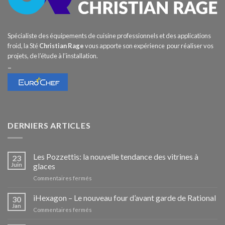
Spécialiste des équipements de cuisine professionnels et des applications
froid, la Sté
Christian Rage
vous apporte son expérience pour réaliser vos
projets, de l’étude à l’installation.
–
DERNIERS ARTICLES
Les Pozzettis: la nouvelle tendance des vitrines à
23
Juin
glaces
sur
Commentaires fermés
Les
Pozzettis:
iHexagon – Le nouveau four d’avant garde de Rational
30
la
Jan
sur
Commentaires fermés
nouvelle
iHexagon
tendance