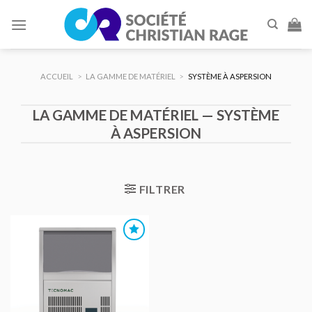
Skip
to
content
ACCUEIL
>
LA GAMME DE MATÉRIEL
>
SYSTÈME À ASPERSION
LA GAMME DE MATÉRIEL — SYSTÈME
À ASPERSION
FILTRER
AJOUTER
AU DEVIS