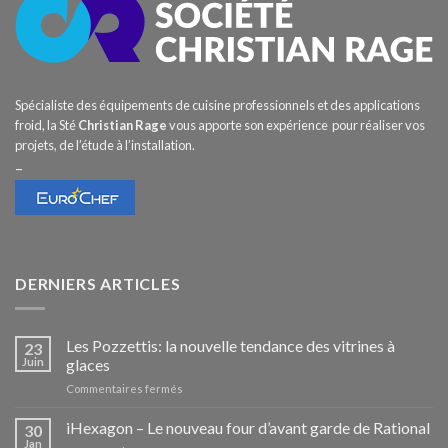
Spécialiste des équipements de cuisine professionnels et des applications
froid, la Sté
Christian Rage
vous apporte son expérience pour réaliser vos
projets, de l’étude à l’installation.
–
DERNIERS ARTICLES
Les Pozzettis: la nouvelle tendance des vitrines à
23
Juin
glaces
sur
Commentaires fermés
Les
Pozzettis:
iHexagon – Le nouveau four d’avant garde de Rational
30
la
Jan