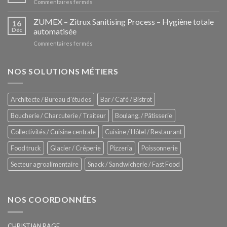
sur
Commentaires fermés
nouvelle
iHexagon
tendance
–
ZUMEX – Zitrux Sanitising Process – Hygiène totale
des
16
Le
Déc
automatisée
vitrines
nouveau
à
sur
Commentaires fermés
four
glaces
ZUMEX
d’avant
–
garde
Zitrux
NOS SOLUTIONS MÉTIERS
de
Sanitising
Rational
Process
–
Architecte / Bureau d'études
Bar / Café / Bistrot
Hygiène
totale
Boucherie / Charcuterie / Traiteur
Boulang. / Pâtisserie
automatisée
Collectivités / Cuisine centrale
Cuisine / Hôtel / Restaurant
Food truck
Glacier / Crêperie
Pizzeria
Poissonnerie
Secteur agroalimentaire
Snack / Sandwicherie / Fast Food
NOS COORDONNÉES
CHRISTIAN RAGE