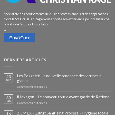
Spécialiste des équipements de cuisine professionnels et des applications
froid, la Sté
Christian Rage
vous apporte son expérience pour réaliser vos
projets, de l’étude à l’installation.
–
DERNIERS ARTICLES
Les Pozzettis: la nouvelle tendance des vitrines à
23
Juin
glaces
sur
Commentaires fermés
Les
Pozzettis:
iHexagon – Le nouveau four d’avant garde de Rational
30
la
Jan
sur
Commentaires fermés
nouvelle
iHexagon
tendance
–
ZUMEX – Zitrux Sanitising Process – Hygiène totale
des
16