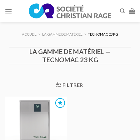
Skip
to
content
ACCUEIL
>
LA GAMME DE MATÉRIEL
>
TECNOMAC 23 KG
LA GAMME DE MATÉRIEL —
TECNOMAC 23 KG
FILTRER
AJOUTER
AU DEVIS