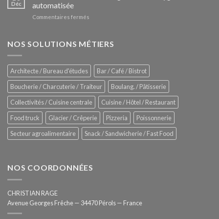
Le
Déc
automatisée
vitrines
nouveau
à
sur
Commentaires fermés
four
glaces
ZUMEX
d’avant
–
garde
Zitrux
NOS SOLUTIONS MÉTIERS
de
Sanitising
Rational
Process
–
Architecte / Bureau d'études
Bar / Café / Bistrot
Hygiène
totale
Boucherie / Charcuterie / Traiteur
Boulang. / Pâtisserie
automatisée
Collectivités / Cuisine centrale
Cuisine / Hôtel / Restaurant
Food truck
Glacier / Crêperie
Pizzeria
Poissonnerie
Secteur agroalimentaire
Snack / Sandwicherie / Fast Food
NOS COORDONNÉES
CHRISTIAN RAGE
Avenue Georges Frêche — 34470 Pérols — France