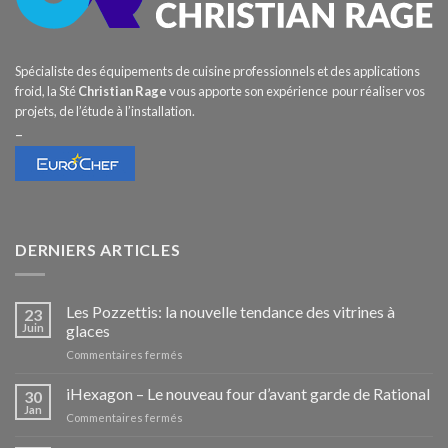
Spécialiste des équipements de cuisine professionnels et des applications
froid, la Sté
Christian Rage
vous apporte son expérience pour réaliser vos
projets, de l’étude à l’installation.
–
DERNIERS ARTICLES
Les Pozzettis: la nouvelle tendance des vitrines à
23
Juin
glaces
sur
Commentaires fermés
Les
Pozzettis:
iHexagon – Le nouveau four d’avant garde de Rational
30
la
Jan
sur
Commentaires fermés
nouvelle
iHexagon
tendance