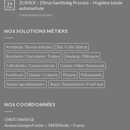
–
ZUMEX – Zitrux Sanitising Process – Hygiène totale
des
16
Le
Déc
automatisée
vitrines
nouveau
à
sur
Commentaires fermés
four
glaces
ZUMEX
d’avant
–
garde
Zitrux
NOS SOLUTIONS MÉTIERS
de
Sanitising
Rational
Process
–
Architecte / Bureau d'études
Bar / Café / Bistrot
Hygiène
totale
Boucherie / Charcuterie / Traiteur
Boulang. / Pâtisserie
automatisée
Collectivités / Cuisine centrale
Cuisine / Hôtel / Restaurant
Food truck
Glacier / Crêperie
Pizzeria
Poissonnerie
Secteur agroalimentaire
Snack / Sandwicherie / Fast Food
NOS COORDONNÉES
CHRISTIAN RAGE
Avenue Georges Frêche — 34470 Pérols — France