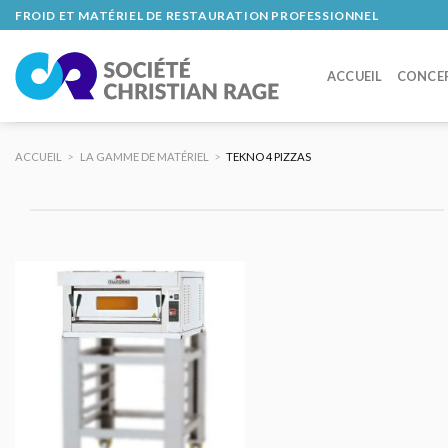
Skip
FROID ET MATÉRIEL DE RESTAURATION PROFESSIONNEL
to
content
ACCUEIL
CONCE
ACCUEIL
>
LA GAMME DE MATÉRIEL
>
TEKNO 4 PIZZAS
AJOUTER
AU DEVIS