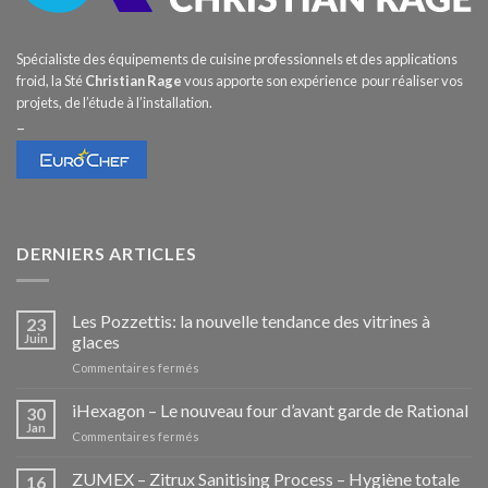
Spécialiste des équipements de cuisine professionnels et des applications
froid, la Sté
Christian Rage
vous apporte son expérience pour réaliser vos
projets, de l’étude à l’installation.
–
DERNIERS ARTICLES
Les Pozzettis: la nouvelle tendance des vitrines à
23
Juin
glaces
sur
Commentaires fermés
Les
Pozzettis:
iHexagon – Le nouveau four d’avant garde de Rational
30
la
Jan
sur
Commentaires fermés
nouvelle
iHexagon
tendance
–
ZUMEX – Zitrux Sanitising Process – Hygiène totale
des
16