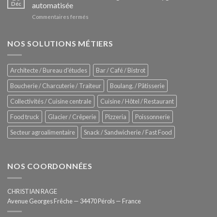
Le
Déc
automatisée
vitrines
nouveau
à
sur
Commentaires fermés
four
glaces
ZUMEX
d’avant
–
garde
Zitrux
NOS SOLUTIONS MÉTIERS
de
Sanitising
Rational
Process
–
Architecte / Bureau d'études
Bar / Café / Bistrot
Hygiène
totale
Boucherie / Charcuterie / Traiteur
Boulang. / Pâtisserie
automatisée
Collectivités / Cuisine centrale
Cuisine / Hôtel / Restaurant
Food truck
Glacier / Crêperie
Pizzeria
Poissonnerie
Secteur agroalimentaire
Snack / Sandwicherie / Fast Food
NOS COORDONNÉES
CHRISTIAN RAGE
Avenue Georges Frêche — 34470 Pérols — France