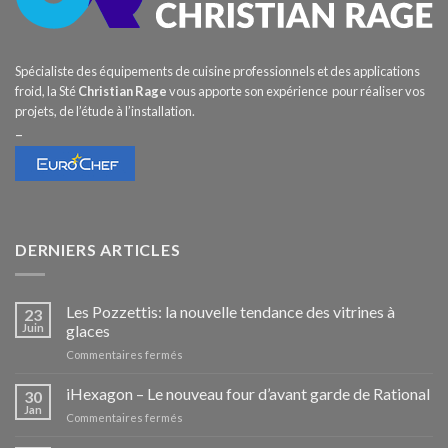
Spécialiste des équipements de cuisine professionnels et des applications
froid, la Sté
Christian Rage
vous apporte son expérience pour réaliser vos
projets, de l’étude à l’installation.
–
DERNIERS ARTICLES
Les Pozzettis: la nouvelle tendance des vitrines à
23
Juin
glaces
sur
Commentaires fermés
Les
Pozzettis:
iHexagon – Le nouveau four d’avant garde de Rational
30
la
Jan
sur
Commentaires fermés
nouvelle
iHexagon
tendance