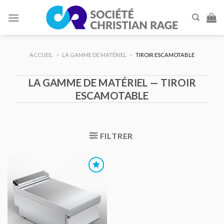
Skip
to
content
ACCUEIL
>
LA GAMME DE MATÉRIEL
>
TIROIR ESCAMOTABLE
LA GAMME DE MATÉRIEL — TIROIR
ESCAMOTABLE
FILTRER
AJOUTER
AU DEVIS