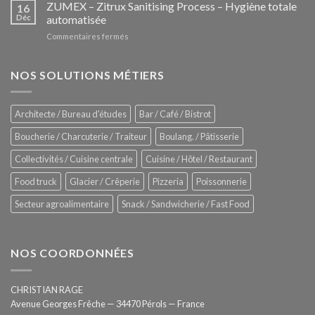
–
ZUMEX – Zitrux Sanitising Process – Hygiène totale
des
16
Le
Déc
automatisée
vitrines
nouveau
à
sur
Commentaires fermés
four
glaces
ZUMEX
d’avant
–
garde
Zitrux
NOS SOLUTIONS MÉTIERS
de
Sanitising
Rational
Process
–
Architecte / Bureau d'études
Bar / Café / Bistrot
Hygiène
totale
Boucherie / Charcuterie / Traiteur
Boulang. / Pâtisserie
automatisée
Collectivités / Cuisine centrale
Cuisine / Hôtel / Restaurant
Food truck
Glacier / Crêperie
Pizzeria
Poissonnerie
Secteur agroalimentaire
Snack / Sandwicherie / Fast Food
NOS COORDONNÉES
CHRISTIAN RAGE
Avenue Georges Frêche — 34470 Pérols — France