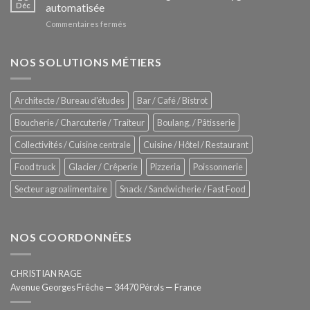
Le
Déc
automatisée
vitrines
nouveau
à
sur
Commentaires fermés
four
glaces
ZUMEX
d’avant
–
garde
Zitrux
NOS SOLUTIONS MÉTIERS
de
Sanitising
Rational
Process
–
Architecte / Bureau d'études
Bar / Café / Bistrot
Hygiène
totale
Boucherie / Charcuterie / Traiteur
Boulang. / Pâtisserie
automatisée
Collectivités / Cuisine centrale
Cuisine / Hôtel / Restaurant
Food truck
Glacier / Crêperie
Pizzeria
Poissonnerie
Secteur agroalimentaire
Snack / Sandwicherie / Fast Food
NOS COORDONNÉES
CHRISTIAN RAGE
Avenue Georges Frêche — 34470 Pérols — France