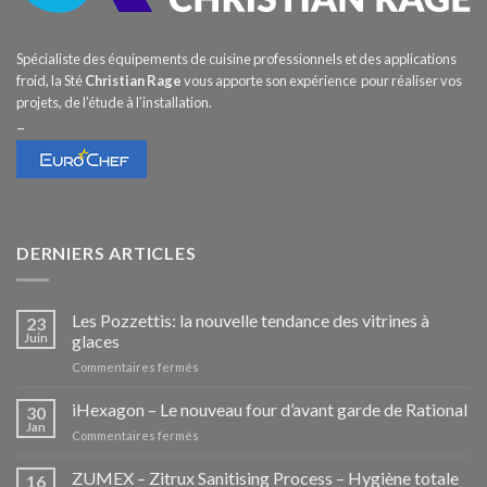
Spécialiste des équipements de cuisine professionnels et des applications
froid, la Sté
Christian Rage
vous apporte son expérience pour réaliser vos
projets, de l’étude à l’installation.
–
DERNIERS ARTICLES
Les Pozzettis: la nouvelle tendance des vitrines à
23
Juin
glaces
sur
Commentaires fermés
Les
Pozzettis:
iHexagon – Le nouveau four d’avant garde de Rational
30
la
Jan
sur
Commentaires fermés
nouvelle
iHexagon
tendance
–
ZUMEX – Zitrux Sanitising Process – Hygiène totale
des
16