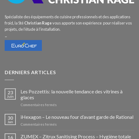
Spécialiste des équipements de cuisine professionnels et des applications
froid, la Sté
Christian Rage
vous apporte son expérience pour réaliser vos
projets, de l’étude à l’installation.
–
DERNIERS ARTICLES
Les Pozzettis: la nouvelle tendance des vitrines à
23
Juin
glaces
sur
Commentaires fermés
Les
Pozzettis:
iHexagon – Le nouveau four d’avant garde de Rational
30
la
Jan
sur
Commentaires fermés
nouvelle
iHexagon
tendance
–
ZUMEX – Zitrux Sanitising Process – Hygiène totale
des
16