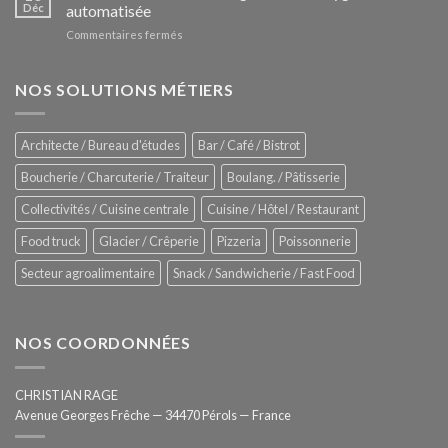
Le
Déc
automatisée
vitrines
nouveau
à
sur
Commentaires fermés
four
glaces
ZUMEX
d’avant
–
garde
Zitrux
NOS SOLUTIONS MÉTIERS
de
Sanitising
Rational
Process
–
Architecte / Bureau d'études
Bar / Café / Bistrot
Hygiène
totale
Boucherie / Charcuterie / Traiteur
Boulang. / Pâtisserie
automatisée
Collectivités / Cuisine centrale
Cuisine / Hôtel / Restaurant
Food truck
Glacier / Crêperie
Pizzeria
Poissonnerie
Secteur agroalimentaire
Snack / Sandwicherie / Fast Food
NOS COORDONNÉES
CHRISTIAN RAGE
Avenue Georges Frêche — 34470 Pérols — France