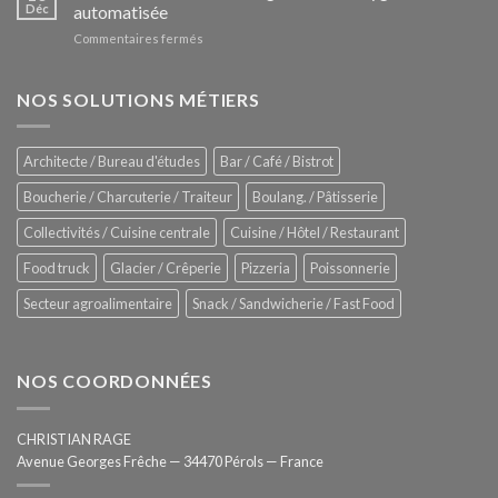
Le
Déc
automatisée
vitrines
nouveau
à
sur
Commentaires fermés
four
glaces
ZUMEX
d’avant
–
garde
Zitrux
NOS SOLUTIONS MÉTIERS
de
Sanitising
Rational
Process
–
Architecte / Bureau d'études
Bar / Café / Bistrot
Hygiène
totale
Boucherie / Charcuterie / Traiteur
Boulang. / Pâtisserie
automatisée
Collectivités / Cuisine centrale
Cuisine / Hôtel / Restaurant
Food truck
Glacier / Crêperie
Pizzeria
Poissonnerie
Secteur agroalimentaire
Snack / Sandwicherie / Fast Food
NOS COORDONNÉES
CHRISTIAN RAGE
Avenue Georges Frêche — 34470 Pérols — France