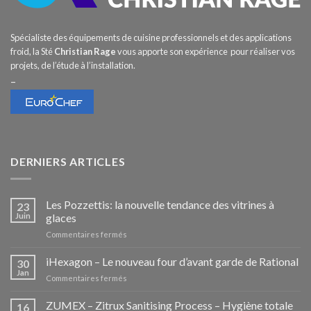
Spécialiste des équipements de cuisine professionnels et des applications
froid, la Sté
Christian Rage
vous apporte son expérience pour réaliser vos
projets, de l’étude à l’installation.
–
DERNIERS ARTICLES
Les Pozzettis: la nouvelle tendance des vitrines à
23
Juin
glaces
sur
Commentaires fermés
Les
Pozzettis:
iHexagon – Le nouveau four d’avant garde de Rational
30
la
Jan
sur
Commentaires fermés
nouvelle
iHexagon
tendance
–
ZUMEX – Zitrux Sanitising Process – Hygiène totale
des
16