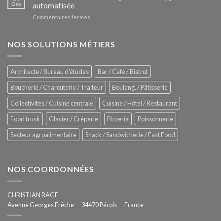
Le
Déc
automatisée
vitrines
nouveau
à
sur
Commentaires fermés
four
glaces
ZUMEX
d’avant
–
garde
Zitrux
NOS SOLUTIONS MÉTIERS
de
Sanitising
Rational
Process
–
Architecte / Bureau d'études
Bar / Café / Bistrot
Hygiène
totale
Boucherie / Charcuterie / Traiteur
Boulang. / Pâtisserie
automatisée
Collectivités / Cuisine centrale
Cuisine / Hôtel / Restaurant
Food truck
Glacier / Crêperie
Pizzeria
Poissonnerie
Secteur agroalimentaire
Snack / Sandwicherie / Fast Food
NOS COORDONNÉES
CHRISTIAN RAGE
Avenue Georges Frêche — 34470 Pérols — France