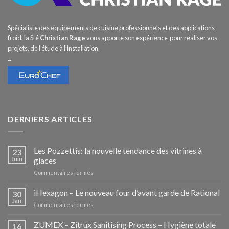
Spécialiste des équipements de cuisine professionnels et des applications
froid, la Sté
Christian Rage
vous apporte son expérience pour réaliser vos
projets, de l’étude à l’installation.
–
DERNIERS ARTICLES
Les Pozzettis: la nouvelle tendance des vitrines à
23
Juin
glaces
sur
Commentaires fermés
Les
Pozzettis:
iHexagon – Le nouveau four d’avant garde de Rational
30
la
Jan
sur
Commentaires fermés
nouvelle
iHexagon
tendance
–
ZUMEX – Zitrux Sanitising Process – Hygiène totale
des
16