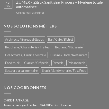
–
ZUMEX – Zitrux Sanitising Process – Hygiène totale
des
16
Le
Déc
automatisée
vitrines
nouveau
à
sur
Commentaires fermés
four
glaces
ZUMEX
d’avant
–
garde
Zitrux
NOS SOLUTIONS MÉTIERS
de
Sanitising
Rational
Process
–
Architecte / Bureau d'études
Bar / Café / Bistrot
Hygiène
totale
Boucherie / Charcuterie / Traiteur
Boulang. / Pâtisserie
automatisée
Collectivités / Cuisine centrale
Cuisine / Hôtel / Restaurant
Food truck
Glacier / Crêperie
Pizzeria
Poissonnerie
Secteur agroalimentaire
Snack / Sandwicherie / Fast Food
NOS COORDONNÉES
CHRISTIAN RAGE
Avenue Georges Frêche — 34470 Pérols — France