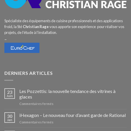
Spécialiste des équipements de cuisine professionnels et des applications
froid, la Sté
Christian Rage
vous apporte son expérience pour réaliser vos
projets, de l’étude à l’installation.
–
DERNIERS ARTICLES
Les Pozzettis: la nouvelle tendance des vitrines à
23
Juin
glaces
sur
Commentaires fermés
Les
Pozzettis:
iHexagon – Le nouveau four d’avant garde de Rational
30
la
Jan
sur
Commentaires fermés
nouvelle
iHexagon
tendance